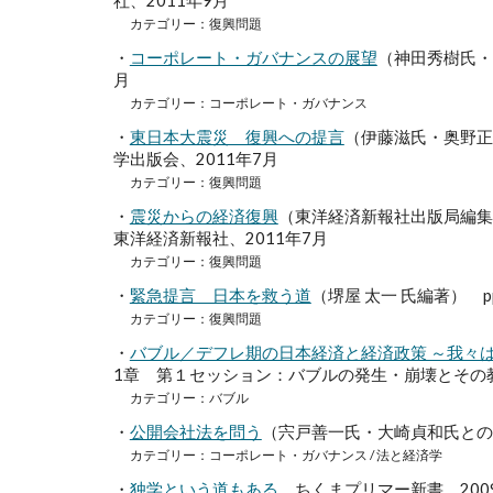
社、2011年9月
カテゴリー：復興問題
・
コーポレート・ガバナンスの展望
（神田秀樹氏・
月
カテゴリー：コーポレート・ガバナンス
・
東日本大震災 復興への提言
（伊藤滋氏・奥野正
学出版会、2011年7月
カテゴリー：復興問題
・
震災からの経済復興
（東洋経済新報社出版局編集部
東洋経済新報社、2011年7月
カテゴリー：復興問題
・
緊急提言 日本を救う道
（堺屋 太一 氏編著） p
カテゴリー：復興問題
・
バブル／デフレ期の日本経済と経済政策 ～我々
1章 第１セッション：バブルの発生・崩壊とその教
カテゴリー：
バブル
・
公開会社法を問う
（宍戸善一氏・大崎貞和氏との
カテゴリー：コーポレート・ガバナンス /
法と経済学
・
独学という道もある
ちくまプリマー新書、200