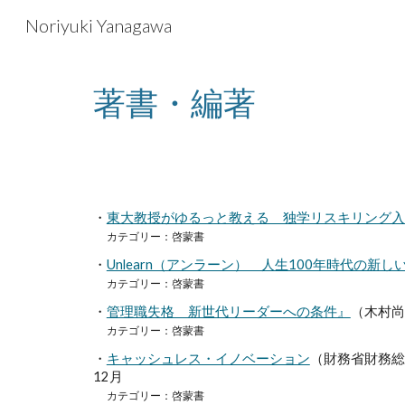
Noriyuki Yanagawa
Sk
著書・編著
・
東大教授がゆるっと教える 独学リスキリング入
カテゴリー：啓蒙書
・
Unlearn（アンラーン） 人生100年時代の新し
カテゴリー：啓蒙書
・
管理職失格 新世代リーダーへの条件』
（木村尚
カテゴリー：啓蒙書
・
キャッシュレス・イノベーション
（財務省財務総合
12月
カテゴリー：啓蒙書