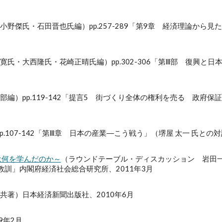
小野傑氏・石田晋也氏編）pp.257-289「第9章 経済理論から見
寛氏・大西隆氏・花崎正晴氏編）pp.302-306「第Ⅲ部 復興と
編）pp.119-142「提言5 街づくり全体の権利を売る 政府
p.107-142「第Ⅲ章 日本の産業―こう戦う」（
堺屋 太一 氏との対
は何を学んだのか～
（ラウンドテーブル・ディスカッション 岩田一政
訓」内閣府経済社会総合研究所、2011年3月
共著）日本経済新聞出版社、2010年6月
9年2月