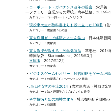
・
コーポレート・ガバナンス改革の提言
（穴戸善一
―ファミリー企業からの示唆」商事法務、2016年1
カテゴリー：コーポレート・ガバナンス
・
現役東大生が教科書よりも役に立った100冊
（監
カテゴリー：啓蒙書
/ その他
・
東大柳川ゼミで経済と人生を学ぶ
日本経済新聞出
カテゴリー：啓蒙書
・
東大教授が教える 独学勉強法
草思社、2014
韓国語版 Starbooks Inc、2015年3月
文庫版
2017年12月
カテゴリー：啓蒙書
・
ビジネスゲームセオリー 経営戦略をゲーム理論
カテゴリー：啓蒙書 / イノベーションと組織
・
現代経済学の潮流2014
（岩本康志氏・神取道宏氏
カテゴリー：法と経済学 / バブル / マクロ経済
・
科学技術と知の精神文化 Ⅴ
（
社会技術研究開発セ
カテゴリー：啓蒙書