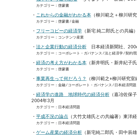
カテゴリー：啓蒙書
・
これからの金融がわかる本
（柳川範之＋柳川研
カテゴリー：啓蒙書 / 金融
・
フリーコピーの経済学
（新宅 純二郎氏との共
カテゴリー：
コンテンツ産業
・
法と企業行動の経済分析
日本経済新聞社、2006
カテゴリー：コーポレート・ガバナンス / 法と経済学 / 契約
・
経済の考え方がわかる本
（新井明氏・新井紀子氏
カテゴリー：啓蒙書
・
事業再生って何だろう？
（柳川範之+柳川研究室
カテゴリー：金融 / コーポレート・ガバナンス / 日本経済問題
・
経済学の進路 地球時代の経済分析
（嘉冶佐保子
2004年3月
カテゴリー：日本経済問題
・
平成不況の論点
（大竹文雄氏との共編著）
東洋経
カテゴリー：日本経済問題
・
ゲーム産業の経済分析
（
新宅純二郎氏・田中辰雄