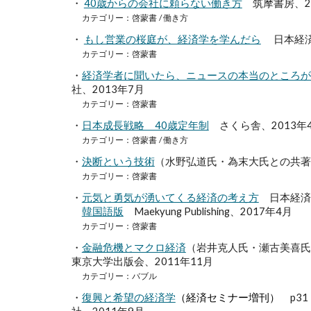
・
40歳からの会社に頼らない働き方
筑摩書房、20
カテゴリー：啓蒙書
/ 働き方
・
もし営業の桜庭が、経済学を学んだら
日本経済新
カテゴリー：啓蒙書
・
経済学者に聞いたら、ニュースの本当のところが
社、2013年7月
カテゴリー：啓蒙書
・
日本成長戦略 40歳定年制
さくら舎、2013年
カテゴリー：啓蒙書
/ 働き方
・
決断という技術
（水野弘道氏・為末大氏との共著
カテゴリー：啓蒙書
・
元気と勇気が湧いてくる経済の考え方
日本経済新
韓国語版
Maekyung Publishing、2017年4月
カテゴリー：啓蒙書
・
金融危機とマクロ経済
（岩井克人氏・瀬古美喜氏・
東京大学出版会、
2011年11月
カテゴリー：バブル
・
復興と希望の経済学
（経済セミナー増刊）
p3