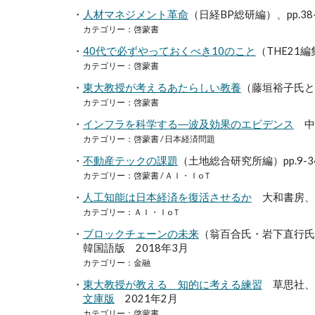
・
人材マネジメント革命
（日経BP総研編）、pp.38
カテゴリー：啓蒙書
・
40代で必ずやっておくべき10のこと
（THE21編
カテゴリー：啓蒙書
・
東大教授が考えるあたらしい教養
（藤垣裕子氏と
カテゴリー：啓蒙書
・
インフラを科学する―波及効果のエビデンス
中央
カテゴリー：啓蒙書 / 日本経済問題
・
不動産テックの課題
（土地総合研究所編）pp.9
カテゴリー：啓蒙書 / ＡＩ・ＩoＴ
・
人工知能は日本経済を復活させるか
大和書房、2
カテゴリー：ＡＩ・ＩoＴ
・
ブロックチェーンの未来
（翁百合氏・岩下直行氏
韓国語版 2018年3月
カテゴリー：金融
・
東大教授が教える 知的に考える練習
草思社、2
文庫版
2021年2月
カテゴリー：啓蒙書