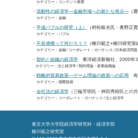
カテゴリー：コンテンツ産業
・
流動性の経済学―金融市場への新たな視点―
（齋
カテゴリー：金融
・
平成バブルの研究（上）
（村松岐夫氏・奥野正寛氏
カテゴリー：バブル
・
不良債権って何だろう？
（柳川範之+柳川研究室
カテゴリー：金融 / コーポレート・ガバナンス / 日本経済問題
・
契約と組織の経済学
東洋経済新報社、2000年
カテゴリー：法と経済学 / 契約理論・産業組織論
・
戦略的貿易政策―ゲーム理論の政策への応用
有斐
カテゴリー：
国際貿易
・
会社法の経済学
（
三輪芳明氏・神田秀樹氏との共
カテゴリー：コーポレート・ガバナンス / 法と経済学
東京大学大学院経済学研究科・経済学部
柳川範之研究室