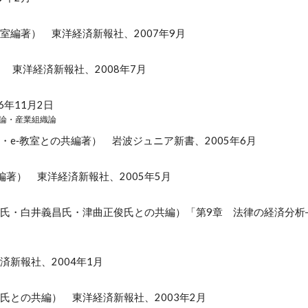
究室編著）
東洋経済新報社、2007年9月
編）
東洋経済新報社、200
8
年
7
月
年11月2日
理論・産業組織論
・e‐教室との共編著）
岩波ジュニア新書、2005年6月
編著） 東洋経済新報社、2005年5月
氏・白井義昌氏・津曲正俊氏との共編）「第9章 法律の経済分析
済新報社、200
4
年
1
月
氏との共編
） 東洋経済新報社、200
3
年
2
月