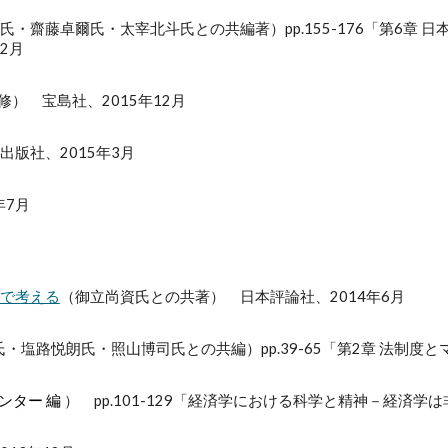
氏・齋藤卓爾氏・太宰北斗氏との共編著）pp.155-176「第6章
2月
修） 宝島社、2015年12月
版社、2015年3月
年7月
で考える
（御立尚資氏との共著） 日本評論社、2014年6月
・塩路悦朗氏・照山博司氏との共編）pp.39-65「第2章 法制度と
ンター 編
） pp.101-129「経済学における科学と精神－経済学